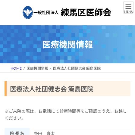
コ
ナ
ン
ビ
MENU
テ
ゲ
ン
ー
ツ
シ
へ
ョ
ス
ン
医療機関情報
キ
に
ッ
移
プ
動
HOME
医療機関情報
医療法人社団健志会 飯島医院
医療法人社団健志会 飯島医院
※ご来院の際は、お電話にて診療時間等をご確認のうえ、お越し
ください。
院 長 名
野田 慶太