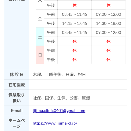
木
午後
休
休
午前
08:45～11:45
09:00～12:00
金
午後
14:15～17:45
14:30～18:00
午前
08:45～11:45
09:00～12:00
土
午後
休
休
午前
休
休
日
午後
休
休
休 診 日
木曜、土曜午後、日曜、祝日
在宅医療
保険取り
社保、国保、生保、公害、原爆
扱い
E-mail
iijima.clinic0401@gmail.com
ホームペ
https://www.iijima-cl.jp/
ージ