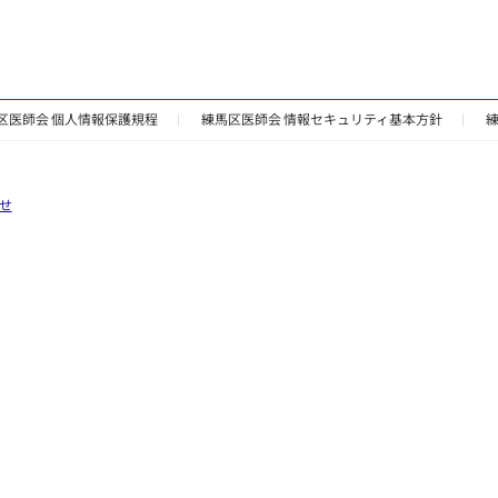
区医師会 個人情報保護規程
練馬区医師会 情報セキュリティ基本方針
せ