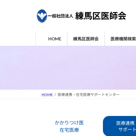
コ
ナ
ン
ビ
テ
ゲ
ン
ー
ツ
シ
HOME
練馬区医師会
医療機関検
へ
ョ
ス
ン
キ
に
ッ
移
プ
動
HOME
医療連携・在宅医療サポートセンター
かかりつけ医
医療連携
サポー
在宅医療