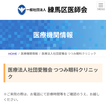
コ
ナ
ン
ビ
MENU
テ
ゲ
ン
ー
ツ
シ
へ
ョ
ス
ン
医療機関情報
キ
に
ッ
移
プ
動
HOME
医療機関情報
医療法人社団愛雅会 つつみ眼科クリニック
医療法人社団愛雅会 つつみ眼科クリニッ
ク
※ご来院の際は、お電話にて診療時間等をご確認のうえ、お越し
ください。