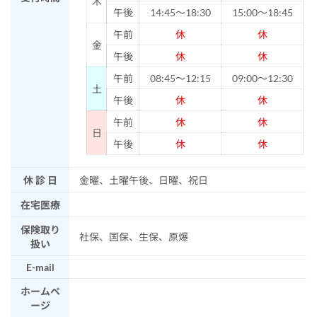
木
午後
14:45～18:30
15:00～18:45
午前
休
休
金
午後
休
休
午前
08:45～12:15
09:00～12:30
土
午後
休
休
午前
休
休
日
午後
休
休
休 診 日
金曜、土曜午後、日曜、祝日
在宅医療
保険取り
社保、国保、生保、原爆
扱い
E-mail
ホームペ
ージ