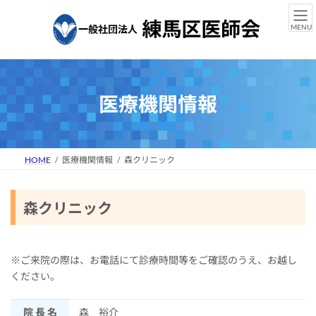
コ
ナ
ン
ビ
MENU
テ
ゲ
ン
ー
ツ
シ
へ
ョ
ス
ン
医療機関情報
キ
に
ッ
移
プ
動
HOME
医療機関情報
森クリニック
森クリニック
※ご来院の際は、お電話にて診療時間等をご確認のうえ、お越し
ください。
院 長 名
森 裕介