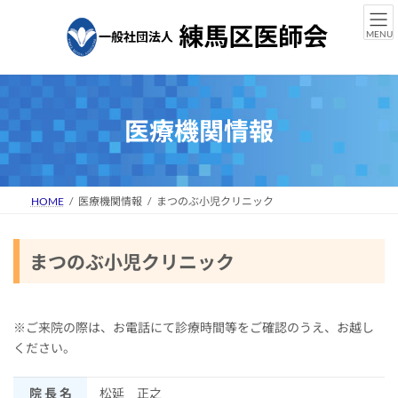
コ
ナ
ン
ビ
MENU
テ
ゲ
ン
ー
ツ
シ
へ
ョ
ス
ン
医療機関情報
キ
に
ッ
移
プ
動
HOME
医療機関情報
まつのぶ小児クリニック
まつのぶ小児クリニック
※ご来院の際は、お電話にて診療時間等をご確認のうえ、お越し
ください。
院 長 名
松延 正之