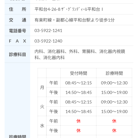
住 所
平和台4-26-8 ｻﾞ･ｸﾞﾗﾝﾃﾞｨｰﾙ平和台Ⅰ
交 通
有楽町線・副都心線平和台駅より徒歩1分
03-5922-1241
電話番号
F A X
03-5922-1240
内科、消化器科、外科、胃腸科、消化器内視鏡
診療科目
科、消化器内科
受付時間
診療時間
午前
08:45～12:15
09:00～12:30
月
午後
14:50～18:45
15:00～19:00
午前
08:45～12:15
09:00～12:30
火
午後
14:50～18:45
15:00～19:00
午前
休
休
水
午後
休
休
診療時間