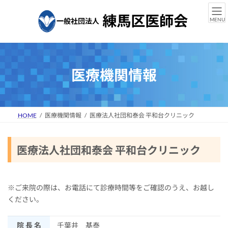
コ
ナ
ン
ビ
MENU
テ
ゲ
ン
ー
ツ
シ
へ
ョ
ス
ン
医療機関情報
キ
に
ッ
移
プ
動
HOME
医療機関情報
医療法人社団和泰会 平和台クリニック
医療法人社団和泰会 平和台クリニック
※ご来院の際は、お電話にて診療時間等をご確認のうえ、お越し
ください。
院 長 名
千葉井 基泰