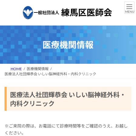
コ
ナ
ン
ビ
MENU
テ
ゲ
ン
ー
ツ
シ
へ
ョ
ス
ン
医療機関情報
キ
に
ッ
移
プ
動
HOME
医療機関情報
医療法人社団輝恭会 いしい脳神経外科・内科クリニック
医療法人社団輝恭会 いしい脳神経外科・
内科クリニック
※ご来院の際は、お電話にて診療時間等をご確認のうえ、お越し
ください。