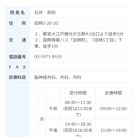
院 長 名
石井 和則
住 所
田柄5-20-20
１．都営大江戸線光が丘駅A1出口より徒歩5分
交 通
２．国際興業バス「田柄町」「田柄5丁目」下
車、徒歩1分
03-5971-8555
電話番号
F A X
診療科目
脳神経外科、外科、内科
受付時間
診療時間
08:40～11:30
午前
(初診は11:00ま
09:00～12:00
で)
月
14:40～18:30
午後
(初診は18:00ま
15:00～19:00
で)