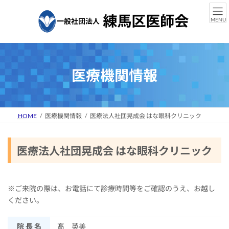
コ
ナ
ン
ビ
MENU
テ
ゲ
ン
ー
ツ
シ
へ
ョ
ス
ン
医療機関情報
キ
に
ッ
移
プ
動
HOME
医療機関情報
医療法人社団晃成会 はな眼科クリニック
医療法人社団晃成会 はな眼科クリニック
※ご来院の際は、お電話にて診療時間等をご確認のうえ、お越し
ください。
院 長 名
髙 英美