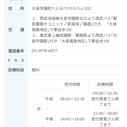
住 所
大泉学園町7-3-16 ｱﾄﾘｴｺﾚｸｼｮﾝ102
１．西武池袋線大泉学園駅北口より西武バス｢都
民農園セコニック｣｢新座栄｣｢朝霞｣行き、「大泉
交 通
風致地区｣下車徒歩3分
２．東武東上線成増駅・朝霞駅より西武バス｢大
泉学園駅｣行き「大泉風致地区｣下車徒歩3分
03-3978-6877
電話番号
F A X
診療科目
眼科
受付時間
診療時間
09:00～12:30
午前
08:45～12:30
受付患者さん終
了まで
月
15:00～18:00
午後
14:45～18:00
受付患者さん終
了まで