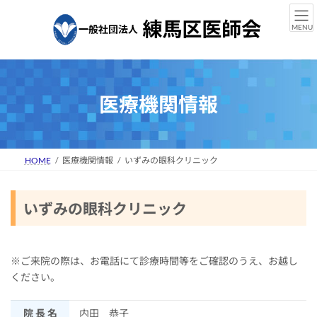
コ
ナ
ン
ビ
MENU
テ
ゲ
ン
ー
ツ
シ
へ
ョ
ス
ン
医療機関情報
キ
に
ッ
移
プ
動
HOME
医療機関情報
いずみの眼科クリニック
いずみの眼科クリニック
※ご来院の際は、お電話にて診療時間等をご確認のうえ、お越し
ください。
院 長 名
内田 恭子