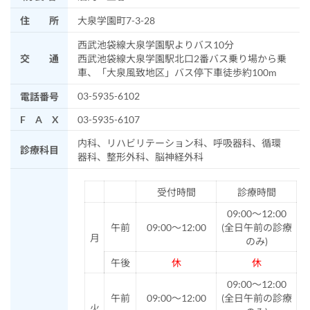
住 所
大泉学園町7-3-28
西武池袋線大泉学園駅よりバス10分
交 通
西武池袋線大泉学園駅北口2番バス乗り場から乗
車、「大泉風致地区」バス停下車徒歩約100m
03-5935-6102
電話番号
F A X
03-5935-6107
内科、リハビリテーション科、呼吸器科、循環
診療科目
器科、整形外科、脳神経外科
受付時間
診療時間
09:00～12:00
午前
09:00～12:00
(全日午前の診療
月
のみ)
午後
休
休
09:00～12:00
午前
09:00～12:00
(全日午前の診療
火