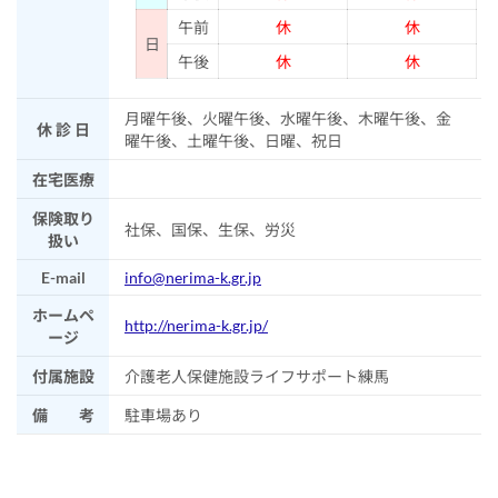
午前
休
休
日
午後
休
休
月曜午後、火曜午後、水曜午後、木曜午後、金
休 診 日
曜午後、土曜午後、日曜、祝日
在宅医療
保険取り
社保、国保、生保、労災
扱い
E-mail
info@nerima-k.gr.jp
ホームペ
http://nerima-k.gr.jp/
ージ
付属施設
介護老人保健施設ライフサポート練馬
備 考
駐車場あり