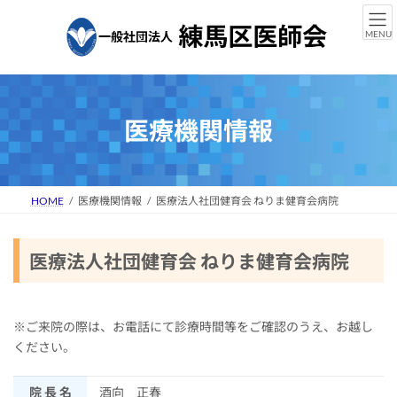
コ
ナ
ン
ビ
MENU
テ
ゲ
ン
ー
ツ
シ
へ
ョ
ス
ン
医療機関情報
キ
に
ッ
移
プ
動
HOME
医療機関情報
医療法人社団健育会 ねりま健育会病院
医療法人社団健育会 ねりま健育会病院
※ご来院の際は、お電話にて診療時間等をご確認のうえ、お越し
ください。
院 長 名
酒向 正春