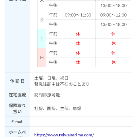
木
午後
13:00～18:00
午前
09:00～11:30
09:00～12:00
金
午後
13:00～18:00
午前
休
休
土
午後
休
休
午前
休
休
日
午後
休
休
土曜、日曜、祝日
休 診 日
緊急往診中は不在のことあり
在宅医療
訪問診療可能
保険取り
社保、国保、生保、原爆
扱い
E-mail
ホームペ
https://www.reiwanerima.com/