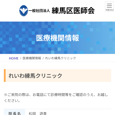
コ
ナ
ン
ビ
MENU
テ
ゲ
ン
ー
ツ
シ
へ
ョ
ス
ン
医療機関情報
キ
に
ッ
移
プ
動
HOME
医療機関情報
れいわ練馬クリニック
れいわ練馬クリニック
※ご来院の際は、お電話にて診療時間等をご確認のうえ、お越し
ください。
院 長 名
松岡 遊貴