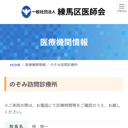
コ
ナ
ン
ビ
MENU
テ
ゲ
ン
ー
ツ
シ
へ
ョ
ス
ン
医療機関情報
キ
に
ッ
移
プ
動
HOME
医療機関情報
のぞみ訪問診療所
のぞみ訪問診療所
※ご来院の際は、お電話にて診療時間等をご確認のうえ、お越し
ください。
院 長 名
林 伸一