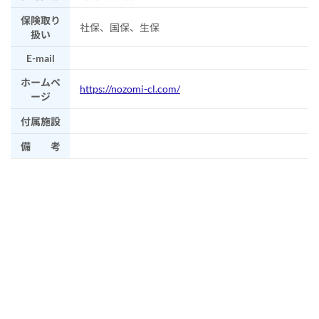
保険取り
社保、国保、生保
扱い
E-mail
ホームペ
https://nozomi-cl.com/
ージ
付属施設
備 考