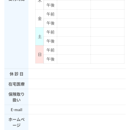
木
午後
午前
金
午後
午前
土
午後
午前
日
午後
休 診 日
在宅医療
保険取り
扱い
E-mail
ホームペ
ージ