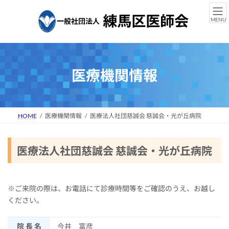
コ
ナ
ン
ビ
MENU
テ
ゲ
ン
ー
ツ
シ
へ
ョ
ス
ン
医療機関情報
キ
に
ッ
移
プ
動
HOME
医療機関情報
医療法人社団慈誠会 慈誠会・光が丘病院
医療法人社団慈誠会 慈誠会・光が丘病院
※ご来院の際は、お電話にて診療時間等をご確認のうえ、お越し
ください。
院 長 名
今井 富彦