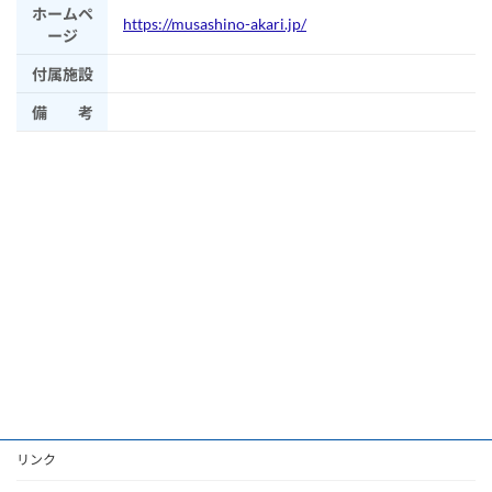
ホームペ
https://musashino-akari.jp/
ージ
付属施設
備 考
リンク