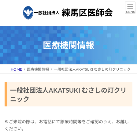
コ
ナ
ン
ビ
MENU
テ
ゲ
ン
ー
ツ
シ
へ
ョ
ス
ン
医療機関情報
キ
に
ッ
移
プ
動
HOME
医療機関情報
一般社団法人AKATSUKI むさしの灯クリニック
一般社団法人AKATSUKI むさしの灯クリ
ニック
※ご来院の際は、お電話にて診療時間等をご確認のうえ、お越し
ください。