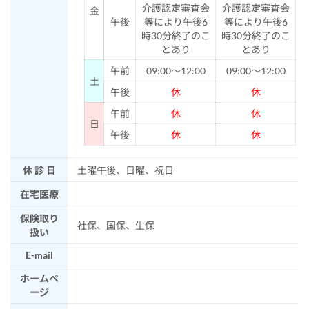
介護認定審査会
介護認定審査会
金
午後
等により午後6
等により午後6
時30分終了のこ
時30分終了のこ
とあり
とあり
午前
09:00～12:00
09:00～12:00
土
午後
休
休
午前
休
休
日
午後
休
休
休 診 日
土曜午後、日曜、祝日
在宅医療
保険取り
社保、国保、生保
扱い
E-mail
ホームペ
ージ