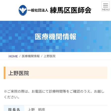
コ
ナ
ン
ビ
MENU
テ
ゲ
ン
ー
ツ
シ
へ
ョ
ス
ン
医療機関情報
キ
に
ッ
移
プ
動
HOME
医療機関情報
上野医院
上野医院
※ご来院の際は、お電話にて診療時間等をご確認のうえ、お越し
ください。
院 長 名
上野 明彦