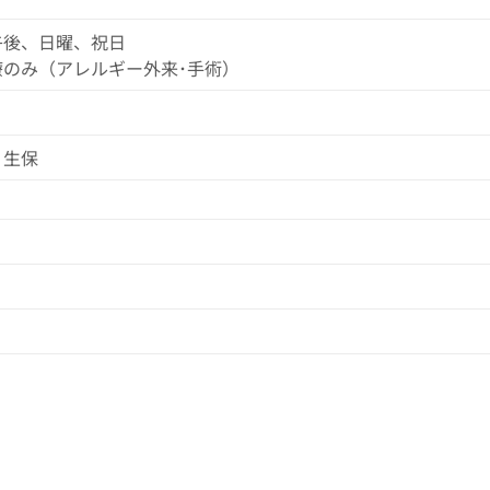
午後、日曜、祝日
療のみ（アレルギー外来･手術）
、生保