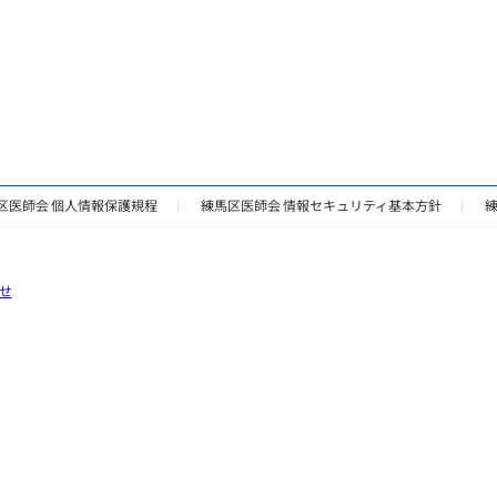
区医師会 個人情報保護規程
練馬区医師会 情報セキュリティ基本方針
せ