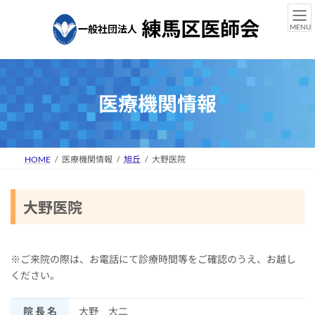
コ
ナ
ン
ビ
MENU
テ
ゲ
ン
ー
ツ
シ
へ
ョ
ス
ン
医療機関情報
キ
に
ッ
移
プ
動
HOME
医療機関情報
旭丘
大野医院
大野医院
※ご来院の際は、お電話にて診療時間等をご確認のうえ、お越し
ください。
院 長 名
大野 大二