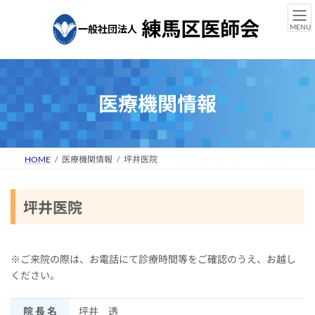
コ
ナ
ン
ビ
MENU
テ
ゲ
ン
ー
ツ
シ
へ
ョ
ス
ン
医療機関情報
キ
に
ッ
移
プ
動
HOME
医療機関情報
坪井医院
坪井医院
※ご来院の際は、お電話にて診療時間等をご確認のうえ、お越し
ください。
院 長 名
坪井 透